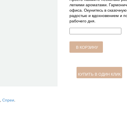
легкими ароматами. Гармонич
офиса. Окунитесь в сказочную
радостью и вдохновением и п
рабочего дня.
Количество
товара
Спрей
для
В КОРЗИНУ
интерьера
Casa
Cannella
&
Arancio
КУПИТЬ В ОДИН КЛИК
150ML
,
Спреи
.