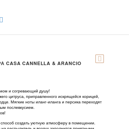
РА CASA CANNELLA & ARANCIO
мом и согревающий душу!
жего цитруса, приправленного искрящейся корицей,
дце. Мягкие ноты иланг-иланга и персика переходят
ым послевкусием.
ов!
 способ создать уютную атмосферу в помещении.
 на распылитель и воздух заполнится приятными,