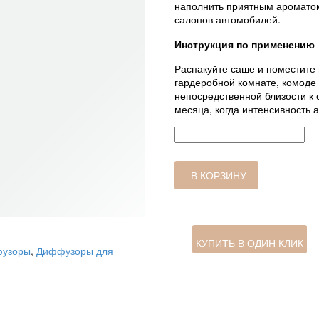
наполнить приятным ароматом
салонов автомобилей.
Инструкция по применению
Распакуйте саше и поместите 
гардеробной комнате, комоде
непосредственной близости к 
месяца, когда интенсивность 
Количество
товара
Саше
Prima
В КОРЗИНУ
Classe,
«ROSA
ROMANTICA»
КУПИТЬ В ОДИН КЛИК
узоры
,
Диффузоры для