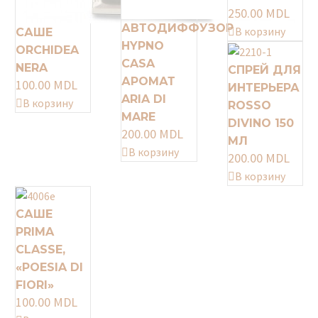
250.00
MDL
АВТОДИФФУЗОР
В корзину
САШЕ
HYPNO
ORCHIDEA
CASA
NERA
СПРЕЙ ДЛЯ
АРОМАТ
100.00
MDL
ИНТЕРЬЕРА
ARIA DI
В корзину
ROSSO
MARE
DIVINO 150
200.00
MDL
МЛ
В корзину
200.00
MDL
В корзину
САШЕ
PRIMA
CLASSE,
«POESIA DI
FIORI»
100.00
MDL