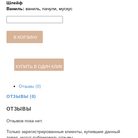
Шлейф
Ваниль:
ваниль, пачули, мускус
Количество
товара
Запасной
парфюм
В КОРЗИНУ
Vaniglia
&
Patchouly
200ml
КУПИТЬ В ОДИН КЛИК
Отзывы (0)
ОТЗЫВЫ (0)
ОТЗЫВЫ
Отзывов пока нет.
Только зарегистрированные клиенты, купившие данный
товар, могут публиковать отзывы.