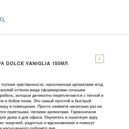
А DOLCE VANIGLIA 150МЛ
полная чувственности, наполненная ароматами ягод
манский оттенок меда сформирован сочными
абель, которые деликатно переплетаются с теплой и
ли и бобов тонка. Это самый простой и быстрый
феру в помещении. Просто нажмите несколько раз на
ится приятными, легкими ароматами. Гармоничное
для дома и для офиса. Окунитесь в сказочную ауру
ас энергией, радостью и вдохновением и помогут
 и насыщенного рабочего дня.