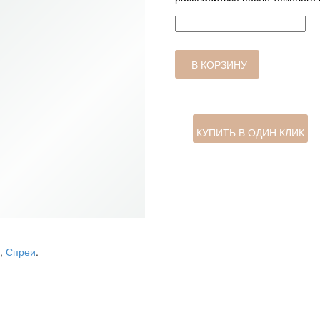
Количество
товара
Спрей
для
В КОРЗИНУ
интерьера
Dolce
Vaniglia
150МЛ
КУПИТЬ В ОДИН КЛИК
,
Спреи
.