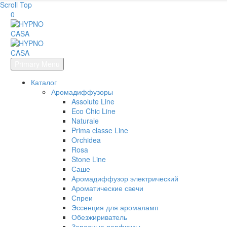
Scroll Top
0
Primary Menu
Каталог
Аромадиффузоры
Assolute Line
Eco Chic Line
Naturale
Prima classe Line
Orchidea
Rosa
Stone Line
Саше
Аромадиффузор электрический
Ароматические свечи
Спреи
Эссенция для аромаламп
Обезжириватель
Запасные парфюмы