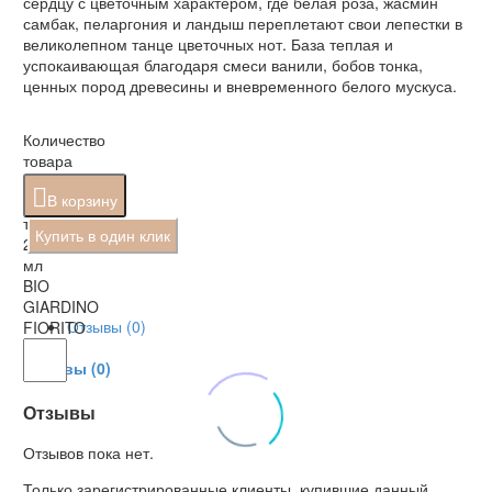
сердцу с цветочным характером, где белая роза, жасмин
самбак, пеларгония и ландыш переплетают свои лепестки в
великолепном танце цветочных нот. База теплая и
успокаивающая благодаря смеси ванили, бобов тонка,
ценных пород древесины и вневременного белого мускуса.
Количество
товара
Спрей
В корзину
для
текстиля
Купить в один клик
250
мл
BIO
GIARDINO
Отзывы (0)
FIORITO
Отзывы (0)
Отзывы
Отзывов пока нет.
Только зарегистрированные клиенты, купившие данный